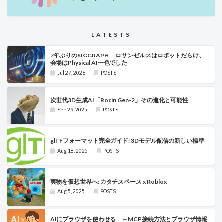
LATESTS
7年ぶりのSIGGRAPH — ロサンゼルスはロボットだらけ、
会場はPhysical AI一色でした
Jul 27, 2026
POSTS
次世代3D生成AI「Rodin Gen-2」その進化と可能性
Sep 29, 2025
POSTS
glTFフォーマット完全ガイド: 3Dモデル配信の新しい標準
Aug 18, 2025
POSTS
実物を仮想世界へ: カタチスペース x Roblox
Aug 5, 2025
POSTS
AIにブラウザを使わせる ～MCP接続方法とブラウザ情報