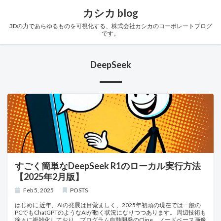
カシカ blog
3Dの力であらゆるものを可視化する、株式会社カシカのコーポレートブログ
です。
DeepSeek
すごく簡単なDeepSeek R1のローカル実行方法
【2025年2月版】
Feb 5, 2025
POSTS
はじめに 近年、AIの発展は目覚ましく、2025年初頭の現在では一般の
PCでもChatGPTのようなAIが動く状況になりつつあります。 周辺技術も
徐々に複雑化しており、プログラム自動開発のCline、ノードベース画像