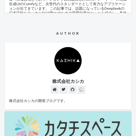
生成UIのComfyなど、次世代のスタンダードとして有力なアプリケーシ
ョンが出てきています。 この記事では、話題になっているDeepSeekの
日本語版をローカルPCで動かすための背景知識やツールを紹介し、具体
的に導入する手順をご紹介します。 目次 はじめに 目次 最近のAI環境 前
提 使うツール・サイト Hugging Face：AIモデルの共有プラットフォーム
Ollama：AIモデルの実行用プログラム OpenWeb UI：ブラウザからメッ
セージを入力できるようにするUIツール 試してみよう Ollamaのインス
AUTHOR
トール LLMモデルダウンロードコマンドの取得 Ollama経由でダウンロ
ード 【途中確認】Ollama上での実行 OpenWeb UIのインストール
OpenWeb UIの実行 【動作確認】OpenWeb UIからチャット 精度につい
て まとめ 最近のAI環境 ここ数年AI関連の競争が激しい状況が続いていま
すが、特に2024年末～2025年初頭の現在、さらにその傾向が強くなっ
ています。 以下は2024年末～2025年の話題をまとめたものです。 発表
日 企業 モデル名 主な特徴・内容 2024/12/17 OpenAI o1 専門的な内容に
強いモデル リンク 2024/12/26 DeepSeek V3 オープンソース、OpenAI互
換APIを特徴とする安価なモデル リンク 2025/01/20 DeepSeek R1
OpenAI o1級の性能とされるオープンソースモデル リンク 2025/01/23
株式会社カシカ
OpenAI Operator ブラウザ操作が可能なエージェント リンク
2025/01/31 OpenAI o3-mini 小規模ながら高性能な推論を可能とするモ
デル リンク 2025/02/02 OpenAI Deep Research アナリスト等の利用を想
定した情報収集、資料化ツール リンク 特に中国の企業DeepSeekのオー
プンソースモデル発表は米国精密機械産業の株価やAI関連企業にも影響
株式会社カシカの開発ブログです。
を与えており、より一層競争が激しくなることが予想されます。