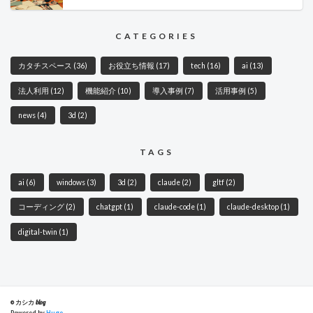
CATEGORIES
カタチスペース
(36)
お役立ち情報
(17)
tech
(16)
ai
(13)
法人利用
(12)
機能紹介
(10)
導入事例
(7)
活用事例
(5)
news
(4)
3d
(2)
TAGS
ai
(6)
windows
(3)
3d
(2)
claude
(2)
gltf
(2)
コーディング
(2)
chatgpt
(1)
claude-code
(1)
claude-desktop
(1)
digital-twin
(1)
© カシカ blog
Powered by
Hugo
.