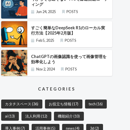
ィング
Jun 24, 2025
POSTS
すごく簡単なDeepSeek R1のローカル実
行方法【2025年2月版】
Feb 5, 2025
POSTS
ChatGPTの画像認識を使って画像管理を
効率化しよう
Nov 2, 2024
POSTS
CATEGORIES
カタチスペース
(36)
お役立ち情報
(17)
tech
(16)
ai
(13)
法人利用
(12)
機能紹介
(10)
導入事例
(7)
活用事例
(5)
news
(4)
3d
(2)