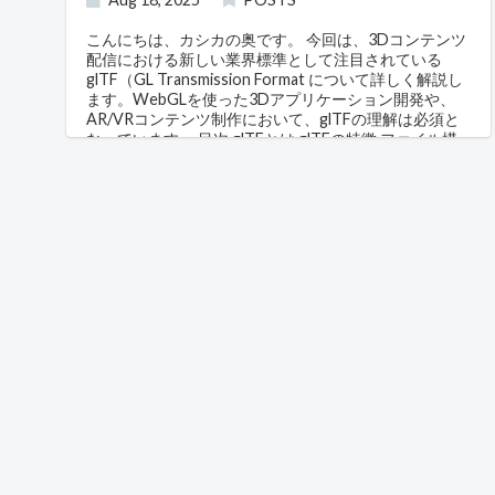
こんにちは、カシカの奥です。 今回は、3Dコンテンツ
配信における新しい業界標準として注目されている
glTF（GL Transmission Format について詳しく解説し
ます。WebGLを使った3Dアプリケーション開発や、
AR/VRコンテンツ制作において、glTFの理解は必須と
なっています。 目次 glTFとは glTFの特徴 ファイル構
造 JSONメタデータ バイナリデータ テクスチャファイ
ル glTF 2.0の改良点 実装例 Three.js での読み込み
Babylon.js での読み込み 拡張機能（Extensions） さら
に高度な物理ベースレンダリングパラメータの対応 物
理エンジンへの対応 3D Gaussian Splatsとの統合 まと
め glTFとは glTF（GL Transmission Format） は、
Khronos Groupによって開発された3Dシーンとモデル
の伝送フォーマットです。「3DのJPEG」とも呼ばれ、
効率的な3Dコンテンツの配信を目的として設計されて
います。 2015年にバージョン1.0がリリースされ、現在
はglTF 2.0が標準として広く採用されています。 主な設
計目標 コンパクトなファイルサイズ: ネットワーク転送
に最適化 高速な読み込み: 最小限の処理でGPUに送信
可能 相互運用性: 異なるプラットフォーム間での一貫し
た表示 拡張性: 新機能を追加できる柔軟な仕組み glTF
の特徴 1. 効率的なデータ構造 glTFは、従来のFBXや
OBJといったフォーマットと比較して、以下の点で優