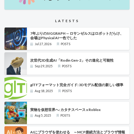
LATESTS
7年ぶりのSIGGRAPH — ロサンゼルスはロボットだらけ、
会場はPhysical AI一色でした
Jul 27, 2026
POSTS
次世代3D生成AI「Rodin Gen-2」その進化と可能性
Sep 29, 2025
POSTS
glTFフォーマット完全ガイド: 3Dモデル配信の新しい標準
Aug 18, 2025
POSTS
実物を仮想世界へ: カタチスペース x Roblox
Aug 5, 2025
POSTS
AIにブラウザを使わせる ～MCP接続方法とブラウザ情報