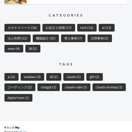
CATEGORIES
カタチスペース
(36)
お役立ち情報
(17)
tech
(16)
ai
(13)
法人利用
(12)
機能紹介
(10)
導入事例
(7)
活用事例
(5)
news
(4)
3d
(2)
TAGS
ai
(6)
windows
(3)
3d
(2)
claude
(2)
gltf
(2)
コーディング
(2)
chatgpt
(1)
claude-code
(1)
claude-desktop
(1)
digital-twin
(1)
© カシカ blog
Powered by
Hugo
.