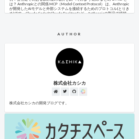
は？ Anthropicとの関係 MCP（Model Context Protocol） は、Anthropic
が開発したAIモデルと外部システムを接続するためのプロトコル(とりき
め)です。Claude CodeやClaude Desktopなど、Anthropicの製品で積極
的に活用されています。 MCPを使用することで、AIが単体では実現でき
ない機能（ファイル操作、Web検索、データベースアクセスなど）を、
外部ツールとの連携により実現できるようになります。 MCPの種類
MCPには大きく分けて以下の種類があります： ファイルシステム型: ロ
AUTHOR
ーカルファイルの読み書きや検索 Web型: ブラウザ操作やWeb検索 デー
タベース型: SQLiteやPostgreSQLなどとの連携 API型: 外部サービスのAPI
呼び出し システム型: コマンド実行やシステム情報取得 2. MCPの仕組み
前の章ではMCPにいくつかの種類があることを紹介しましたが、ここで
はもう少し技術的に踏み込んで、MCPがどのような仕組みで動作するの
かを解説します。 プロトコルとしてのMCP まず重要な点として、MCP
は「Model Context Protocol」の略であり、その名の通り プロトコル
（通信上の取り決め） です。特定のプログラムやツールそのものを指す
言葉ではありません。 AIツール（今回でいえばClaude Desktop）と、外
部機能を提供するプログラム（MCPサーバー）が連携する際に、「この
株式会社カシカ
ような形式でリクエストを送り、このような形式でレスポンスを返しま
しょう」というルールを定めたものがMCPです。 具体的にどのような文
字列がMCPの内部で使われるのかはこちらのサイトから確認できます。
典型的な命令としては、以下のような内容をやり取りしています。 {
jsonrpc: "2.0"; id: string | number; method: string; params?: { [key: string]:
株式会社カシカの開発ブログです。
unknown; }; } ただし、基本的にはクライアントもサーバも実装にはSDK
を使うため、この文字列を直接扱うことは少ないかと思います。 SDKは
GitHub上で公開されており、PythonやC#をはじめ、様々な方式で自作
のMCPサーバを開発できます。 ただし、言語によって開発状況はまちま
ちで、C#では標準出力経由でやりとりするか、Httpサーバ経由でやり取
りするしか選択肢はありません。 MCPサーバの立ち位置も、基本的には
AIツールと操作対象のツールの間に小型のMCPサーバを立て、標準出力
にJson-RPCのみ出力して動作するのが一般的な実装方法の様です。