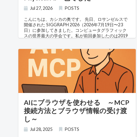
Jul 27, 2026
POSTS
こんにちは、カシカの奥です。 先日、ロサンゼルスで
開催された SIGGRAPH 2026（2026年7月19日〜23
日）に参加してきました。コンピュータグラフィック
スの世界最大の学会です。私が前回参加したのは2019
年なので、7年ぶり ということになります。 その間に
生成AIが世界を一度ひっくり返しました。「あれか
ら、CGの世界はどうなったのか」——それをこの目で
確かめに行った、というのが今回の動機です。 結論か
ら言うと、いちばん印象に残ったのは派手な新技術で
はありませんでした。CGが「デジタルの中で完結す
る」ことをやめて、「現実」の方へ還ってきている——
そういう空気の変化です。 まず、街がロボットだらけ
でした 会場の話をする前に、街の話をさせてくださ
い。 久しぶりのロサンゼルスで、いちばん驚いたのは
ロボットの多さ でした。 夜、会場前の交差点を 無人の
AIにブラウザを使わせる ～MCP
自動運転タクシーが何台も静かに走っていきます。も
う珍しい光景ではなく、普通に交通の流れの一部にな
接続方法とブラウザ情報の受け渡
っていました。 歩道では 配達ロボット が荷物を運んで
し～
いました。丸い2つの光る目で人をよけながら進んでい
きます。天板のディスプレイには人の名前が表示され
ていて、最初は機体の名前かと思ったのですが、おそ
Jul 28, 2025
POSTS
らく届け先の方のお名前ですね。 面白かったのは、街