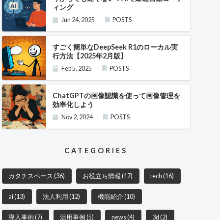
ィング
Jun 24, 2025
POSTS
すごく簡単なDeepSeek R1のローカル実
行方法【2025年2月版】
Feb 5, 2025
POSTS
ChatGPTの画像認識を使って画像管理を
効率化しよう
Nov 2, 2024
POSTS
CATEGORIES
カタチスペース
(36)
お役立ち情報
(17)
tech
(16)
ai
(13)
法人利用
(12)
機能紹介
(10)
導入事例
(7)
活用事例
(5)
news
(4)
3d
(2)