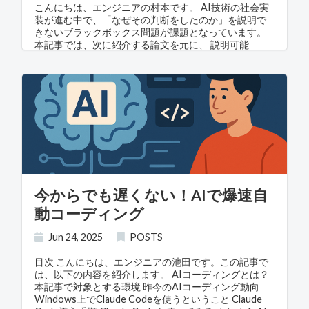
アル寄りからスタイライズ寄りまで幅広く対応 他の3D
こんにちは、エンジニアの村本です。 AI技術の社会実
生成AIとの比較 サービス / モデル 入力方法 出力の特徴
装が進む中で、「なぜその判断をしたのか」を説明で
強み 弱み Rodin (Hyper3D.ai) テキスト・画像 GLB /
きないブラックボックス問題が課題となっています。
OBJ / FBX / STL など汎用3D形式 画像からの3D化が簡
本記事では、次に紹介する論文を元に、 説明可能
単
AI（XAI） の最新研究動向を解説します。 紹介する論
文： Explainable AI – the Latest Advancements and
New Trends 目次 1. 説明可能AIが注目される背景 2. 各
国の規制動向と倫理的枠組み 3. 技術的アプローチの最
新研究 4. 実用化への取り組みと課題 5. ビジネス活用の
展望 6. まとめ 7. おわりに 1. 説明可能AIが注目される背
景 Trustworthy AIへの関心の高まり 2019年以降、AI
の堅牢性・解釈可能性・プライバシー保護に関する研
究が活発化しています。AIの産業応用が進むにつれ、
人間中心の要素を取り入れた技術が増加し、倫理的・
透明性・安全性への懸念が浮上しています。 技術的背
今からでも遅くない！AIで爆速自
景： 2019年前後は、深層学習技術の産業応用が本格化
した時期と重なります。特に、BERT（2018年）や
動コーディング
GPT-2（2019年）などの大規模言語モデルの登場によ
り、AIの性能は飛躍的に向上しましたが、同時にモデ
Jun 24, 2025
POSTS
ルの複雑性も急激に増大しました。これらの高性能な
AIモデルは、従来の機械学習手法と比べて桁違いのパ
目次 こんにちは、エンジニアの池田です。この記事で
ラメータ数を持ち、その判断プロセスの理解が困難に
は、以下の内容を紹介します。 AIコーディングとは？
なったことが、説明可能性への関心を高める大きな要
本記事で対象とする環境 昨今のAIコーディング動向
因となりました。 社会的背景： 同時期に、AIによる差
Windows上でClaude Codeを使うということ Claude
別的判断や誤った意思決定が社会問題として顕在化し