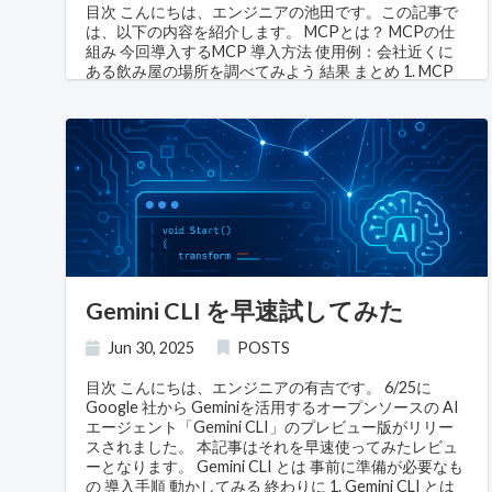
の変わり方が ちぐはぐ だったことです。コロナ禍で閉
目次 こんにちは、エンジニアの池田です。この記事で
じた店の跡地はそのまま空いていて、街並み自体はむ
は、以下の内容を紹介します。 MCPとは？ MCPの仕
しろ少し荒れて見える。運転のマナーも以前より荒く
組み 今回導入するMCP 導入方法 使用例：会社近くに
なった気がする。物理的な街のほうは後退しているの
ある飲み屋の場所を調べてみよう 結果 まとめ 1. MCP
に、その上を走るロボットとアプリの体験だけが、国
とは？ Anthropicとの関係 MCP（Model Context
境を越えて滑らかになっている。 この「現実の側にテ
Protocol） は、Anthropicが開発したAIモデルと外部
クノロジーが降りてきている」感覚は、そのまま会場
システムを接続するためのプロトコル(とりきめ)です。
の中の空気とつながっていました。 会場は Physical AI
Claude CodeやClaude Desktopなど、Anthropicの製品
一色 SIGGRAPH というと、映画やゲームの映像表現の
で積極的に活用されています。 MCPを使用すること
学会というイメージが強いかと思います。実際、以前
で、AIが単体では実現できない機能（ファイル操作、
はそうでした。 ところが今年、会場で圧倒的に存在感
Web検索、データベースアクセスなど）を、外部ツー
があったのは Physical AI（フィジカルAI） でした。ロ
ルとの連携により実現できるようになります。 MCPの
ボットや自動運転など、現実世界で動くもののための
種類 MCPには大きく分けて以下の種類があります： フ
AI です。そして、そのために現実を丸ごとデータ化し
ァイルシステム型: ローカルファイルの読み書きや検索
シミュレーションする技術——デジタルツイン や ワー
Web型: ブラウザ操作やWeb検索 データベース型:
Gemini CLI を早速試してみた
ルドモデル が主役になっていました。 数年前まで、
SQLiteやPostgreSQLなどとの連携 API型: 外部サービ
CGの世界には「デジタル空間で完結しているほど高
スのAPI呼び出し システム型: コマンド実行やシステム
度」という空気がありました。フィジカルなものを動
情報取得 2. MCPの仕組み 前の章ではMCPにいくつか
Jun 30, 2025
POSTS
かす展示は「CG学会なのにCGじゃない」と見られて
の種類があることを紹介しましたが、ここではもう少
いた面すらあります。今年は、それが明確に逆転して
し技術的に踏み込んで、MCPがどのような仕組みで動
目次 こんにちは、エンジニアの有吉です。 6/25に
いました。 ワールドモデルが「机の上」に降りてきた
作するのかを解説します。 プロトコルとしてのMCP ま
Google 社から Geminiを活用するオープンソースの AI
象徴的だったのは、世界を丸ごと生成する ワールドモ
ず重要な点として、MCPは「Model Context
エージェント「Gemini CLI」のプレビュー版がリリー
デル が、大型のスパコンではなくデスクトップPCで動
Protocol」の略であり、その名の通り プロトコル（通
スされました。 本記事はそれを早速使ってみたレビュ
くようになっていたことです。 NVIDIA のキーノート
信上の取り決め） です。特定のプログラムやツールそ
ーとなります。 Gemini CLI とは 事前に準備が必要なも
で公開された Cosmos 3 は、Edge（40億パラメータ）
のものを指す言葉ではありません。 AIツール（今回で
の 導入手順 動かしてみる 終わりに 1. Gemini CLI とは