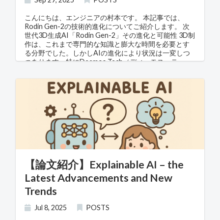
こんにちは、エンジニアの村本です。 本記事では、
Rodin Gen-2の技術的進化についてご紹介します。 次
世代3D生成AI「Rodin Gen-2」その進化と可能性 3D制
作は、これまで専門的な知識と膨大な時間を必要とす
る分野でした。しかしAIの進化により状況は一変しつ
つあります。特にDeemos Tech（ディーモス・テッ
ク）が開発した最新の3D生成AI「Rodin Gen-2」は、
これまでのツールとは一線を画す存在です。 Rodinと
は？ AIによる3D生成エンジン 「Rodin」は、Deemos
Tech（ディーモス・テック）が開発した テキストや画
像から直接3Dモデルを生成することに特化した生成AI
モデルです。 同社が運営する Hyper3D プラットフォー
ムを通して提供されています。 対応する入力 Text to
3D：テキストプロンプトからアイテムやキャラクター
の3Dモデルを作成 例：「wooden chair with
cushions」と入力すると椅子の3Dモデルが生成される
Image to 3D：1枚の写真やイラストから立体的な3Dメ
【論文紹介】Explainable AI – the
ッシュを生成 例：ぬいぐるみの写真 → 3Dプリント可
Latest Advancements and New
能なモデル 出力形式 GLB, OBJ, STL, FBX など、ゲー
ム・AR/VR・3Dプリントなどに利用できる形式でエク
Trends
スポート可能。 技術的特徴 ディフュージョンモデルを
ベースにした生成AI 生成後に「リメッシュ」「AIテク
Jul 8, 2025
POSTS
スチャリング」「最適化」などを自動で実行 フォトリ