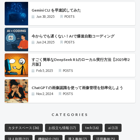
Gemini CLI を早速試してみた
Jun 30, 2025
POSTS
今からでも遅くない！AIで爆速自動コーディング
Jun 24, 2025
POSTS
すごく簡単なDeepSeek R1のローカル実行方法【2025年2
月版】
Feb 5, 2025
POSTS
ChatGPTの画像認識を使って画像管理を効率化しよう
Nov 2, 2024
POSTS
CATEGORIES
カタチスペース
(36)
お役立ち情報
(17)
tech
(16)
ai
(13)
法人利用
(12)
機能紹介
(10)
導入事例
(7)
活用事例
(5)