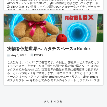
AR/VRコンテンツ制作において、glTFの理解は必須となっています。 目
次 glTFとは glTFの特徴 ファイル構造 JSONメタデータ バイナリデータ テ
クスチャファイル glTF 2.0の改良点 実装例 Three.js での読み込み
Babylon.js での読み込み 拡張機能（Extensions） さらに高度な物理ベー
スレンダリングパラメータの対応 物理エンジンへの対応 3D Gaussian
Splatsとの統合 まとめ glTFとは glTF（GL Transmission Format） は、
Khronos Groupによって開発された3Dシーンとモデルの伝送フォーマッ
トです。「3DのJPEG」とも呼ばれ、効率的な3Dコンテンツの配信を目
的として設計されています。 2015年にバージョン1.0がリリースされ、
現在はglTF 2.0が標準として広く採用されています。 主な設計目標 コン
パクトなファイルサイズ: ネットワーク転送に最適化 高速な読み込み: 最
小限の処理でGPUに送信可能 相互運用性: 異なるプラットフォーム間で
の一貫した表示 拡張性: 新機能を追加できる柔軟な仕組み glTFの特徴 1.
実物を仮想世界へ: カタチスペース x Roblox
効率的なデータ構造 glTFは、従来のFBXやOBJといったフォーマットと
比較して、以下の点で優位性を持ちます： ファイルサイズの削減： FBX
Aug 5, 2025
POSTS
フォーマットは独自のバイナリ形式で、メタデータが冗長になりがち
OBJフォーマットは可読性は高いが、同じデータが重複して記述される
こんにちは、エンジニアの有吉です。 今回は、弊社サービスであるカタ
ことが多い glTFは階層的な参照システムにより重複データを排除し、同
チスペースと、今やすっかり子供たち間で定番の遊び場となったロブロ
じメッシュを複数の場所で使用する場合でもデータは一度だけ保存 読み
ックスを組み合わせれば、現実世界の物品を簡単に仮想空間に表示でき
込み速度の向上： 従来フォーマットでは読み込み後にGPU用フォーマッ
る、という技術デモをご紹介します。 目次 ロブロックスとは カタチス
トへの変換処理が必要 glTFは頂点データがGPUバッファに直接コピー可
ペースとは セットアップ Roblox Studio のチュートリアル Roblox Studio
能な形式で格納され、CPU処理時間を大幅に短縮 メモリ効率： 頂点デー
のスクリプト Lua を動かしてみる モデルのインポート カタチスペース側
タが配列形式で連続的に格納され、メモリ断片化を回避
の準備 Roblox × カタチスペース 結び ロブロックスとは ロブロックス
は、今や世界中の子どもや若者にとって「遊ぶ場所」であり「作る場
所」でもあるオンラインプラットフォームです。 ユーザーは自分でアバ
ターを作り、他のユーザーが作ったワールド（ゲーム空間）を訪れた
り、自分自身でオリジナルの体験を公開することもできます。 2020年
AUTHOR
代以降、特に10代を中心に急速にユーザー数が増え、日本でも小学生〜
中高生の間で話題になる機会が増えてきました。 ゲームとして遊ぶだけ