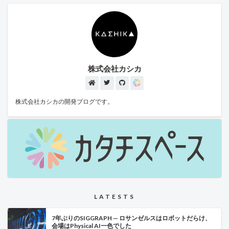
でなく、アバターを着せ替えて友達と交流したり、写真を撮って共有し
たりと、SNS的な要素も含む使われ方が広がりつつあります。 カタチス
ペースとは カタチスペースは、現実の物品をそのまま3D・ARで再現で
きるサービスです。 たとえば「このソファはオフィスに収まるだろう
か？」「この家電はキッチンに置ける？」といった不安を、説明書や写
真ではなく、目の前に置いたかのような体験で解消することができま
す。 ユーザーは、スマートフォンなどを使って商品の3Dモデルをその
場に表示し、サイズ感や質感を直感的に確認可能。 企業にとっては、
ARを通じて購入前の確信を高める新しい接客手段として活用できます。
株式会社カシカ
カタチスペースを活用し、３次元空間のロブロックスに商品を配置する
ことができます。 セットアップ 実際にやってみます。まずは環境を整え
ます。 カタチスペースを App Store からインストールします（iOS環
境）。 ロブロックスの開発環境である Roblox Studio をインストールし
株式会社カシカの開発ブログです。
ます。 こちらはアカウント登録が必要です。 Roblox Studio のチュート
リアル インストールして起動するとチュートリアルの案内があり、承諾
すると簡単なチュートリアル用のシーンが作成されました。 内容は、
3D オブジェクトの配置方法、移動、回転、拡大縮小、といったお馴染
みのもの。 筆者は Unity を常用していることもあり、すんなり理解でき
ました。 Unity でいうところの Hierarchy はエクスプローラーで、シー
ン上のオブジェクトはすべてここから参照できるようです エクスプロー
ラーの下部にはプロパティウィンドウがあり、こちらは、Unity の
Inspector に対応するものとなっています 試しにスケールを変更してみ
ました モデルの用意さえできれば、ゲーム内に表示できそうです。
Roblox Studio のスクリプト Roblox では、ゲーム内のインタラクション
やロジックを記述するために Lua（ルア） という軽量スクリプト言語が
使われています。 lua は Unity にも組み込み可能なので、使ったことの
LATESTS
ある Unity エンジニアの方もいらっしゃるのではないでしょうか。
7年ぶりのSIGGRAPH — ロサンゼルスはロボットだらけ、
会場はPhysical AI一色でした