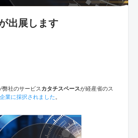
シカが出展します
が弊社のサービス
カタチスペース
が経産省のス
の支援企業に採択されました
。