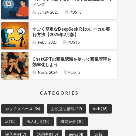
ィング
Jun 24, 2025
POSTS
すごく簡単なDeepSeek R1のローカル実
行方法【2025年2月版】
Feb 5, 2025
POSTS
ChatGPTの画像認識を使って画像管理を
効率化しよう
Nov 2, 2024
POSTS
CATEGORIES
カタチスペース
(36)
お役立ち情報
(17)
tech
(16)
ai
(13)
法人利用
(12)
機能紹介
(10)
導入事例
(7)
活用事例
(5)
news
(4)
3d
(2)