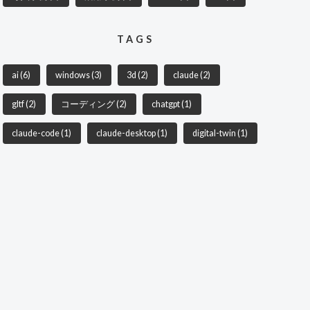
TAGS
ai
(6)
windows
(3)
3d
(2)
claude
(2)
gltf
(2)
コーディング
(2)
chatgpt
(1)
claude-code
(1)
claude-desktop
(1)
digital-twin
(1)