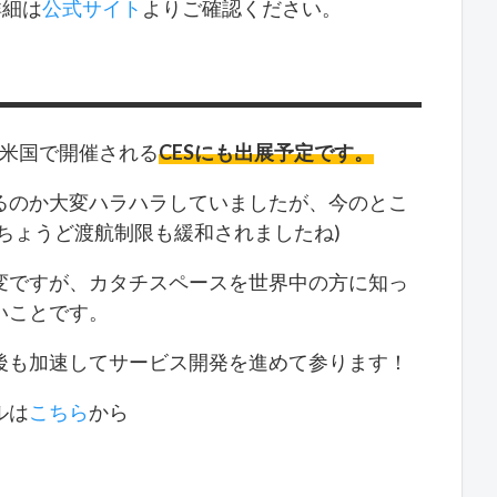
詳細は
公式サイト
よりご確認ください。
に米国で開催される
CESにも出展予定です。
るのか大変ハラハラしていましたが、今のとこ
ちょうど渡航制限も緩和されましたね)
変ですが、カタチスペースを世界中の方に知っ
いことです。
後も加速してサービス開発を進めて参ります！
ルは
こちら
から